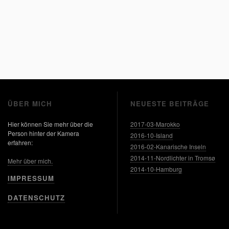
ÜBER MICH
NEUESTE BEITRÄGE
Hier können Sie mehr über die
2017-03-Marokko
Person hinter der Kamera
2016-10-Island
erfahren:
2016-02-Kanarische Inseln
2014-11-Nordlichter in Tromsø
Mehr über mich.
2014-10-Hamburg
IMPRESSUM
DATENSCHUTZ