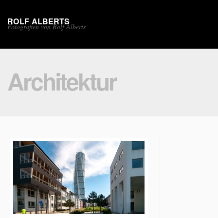
ROLF ALBERTS
Fotografien von Rolf Alberts
Architektur
Architektur
Allgemein
+
Architektur