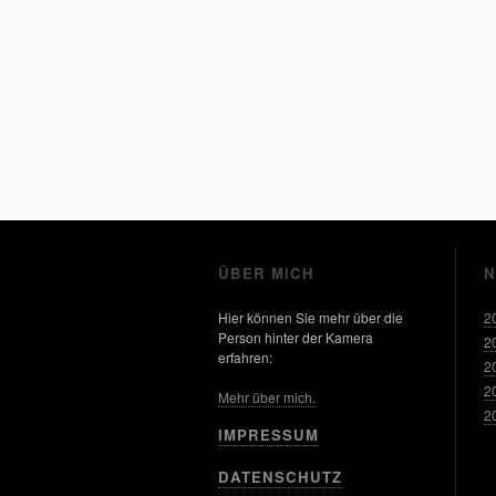
ÜBER MICH
N
Hier können Sie mehr über die
2
Person hinter der Kamera
2
erfahren:
2
2
Mehr über mich.
2
IMPRESSUM
DATENSCHUTZ