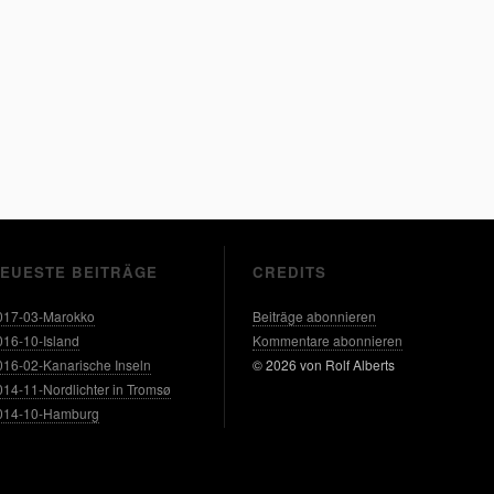
EUESTE BEITRÄGE
CREDITS
017-03-Marokko
Beiträge abonnieren
016-10-Island
Kommentare abonnieren
016-02-Kanarische Inseln
© 2026 von Rolf Alberts
014-11-Nordlichter in Tromsø
014-10-Hamburg